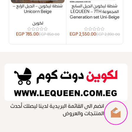
شنطة ليكوين الجيل السابع
شنطة ليكوين – الجيل الرابع –
شنطة
المجموعة LEQUEEN – 7TH
Unicorn Beige
Generation set Uni-Beige
لكوين
00
EGP
785.00
EGP
2,550.00
EGP
850.00
EGP
2,890.00
انضم الى القائمة البريدية لدينا ليصلك أحدث
المنتجات والعروض