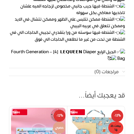
الشنطة فيها جيب جانبي مخصوص لزجاجه الميه علشان
تاخديها معاكي بكل سهوله
الشنطة ممكن تتلبس علي الظهر وممكن تتشال في الايد
وممكن تتعلق في عربيه البيبي
الشنطه فيها سوسته من ورا بتقدري تجيبي الحاجات الي في
الشنطة من تحت من غير ما تطلعي الحاجات الي فوق
الجيل الرابع Fourth Generation – [4] 𝗟𝗘𝗤𝗨𝗘𝗘𝗡 Diaper
Bag
مراجعات (0)
قد يعجبك أيضاً…
Save
Save
-12%
-13%
بيعت كل
حصري
ها