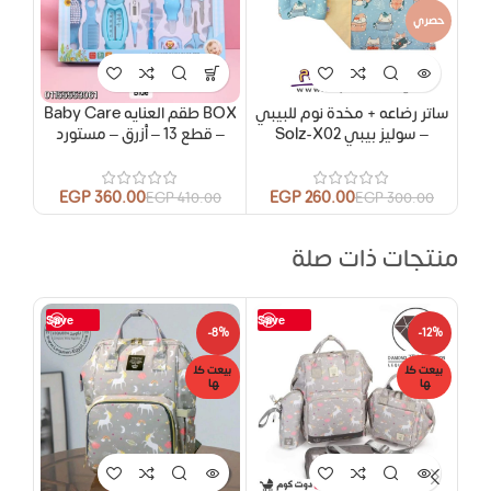
حصري
ساتر رضاعه + مخدة نوم للبيبي
BOX طقم العنايه Baby Care
– سوليز بيبي Solz-X02
– قطع 13 – أزرق – مستورد
EGP
360.00
EGP
260.00
EGP
410.00
EGP
300.00
منتجات ذات صلة
Save
Save
-8%
-8%
-12%
بيعت كل
بيعت كل
بيعت
ها
ها
ها