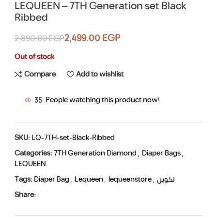
LEQUEEN – 7TH Generation set Black
Ribbed
2,499.00
EGP
2,890.00
EGP
Out of stock
Compare
Add to wishlist
35
People watching this product now!
SKU:
LQ-7TH-set-Black-Ribbed
Categories:
7TH Generation Diamond
,
Diaper Bags
,
LEQUEEN
Tags:
Diaper Bag
,
Lequeen
,
lequeenstore
,
لكوين
Share: