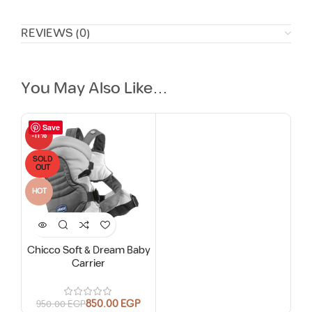
REVIEWS (0)
You May Also Like…
Save
-11%
SOLD
OUT
HOT
Chicco Soft & Dream Baby
Carrier
850.00
EGP
950.00
EGP