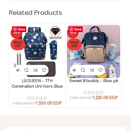
Related Products
Save
Save
-16%
-6%
-6
SOLD
SOLD
SO
OUT
OUT
O
LEQUEEN – 7TH
Sweet lil buddy – Blue-pk
Sw
Generation Uni-hors-Blue
1,225.00
EGP
1,300.00
EGP
1,
1,550.00
EGP
1,850.00
EGP