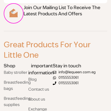
Join Our Mailing List To Receive The
Latest Products And Offers
Great Products For Your
Little One
Shop
important
Stay in touch
Baby stroller
information
info@lequeen.com.eg
01155553061
Blog
Breastfeeding
01155553061
bags
Contact us
Breastfeeding
About us
supplies
Exchange