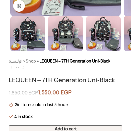
Click to enlarge
الرئيسية
»
Shop
»
LEQUEEN – 7TH Generation Uni-Black
LEQUEEN – 7TH Generation Uni-Black
1,550.00
EGP
1,850.00
EGP
24
Items sold in last 3 hours
4 in stock
Add to cart