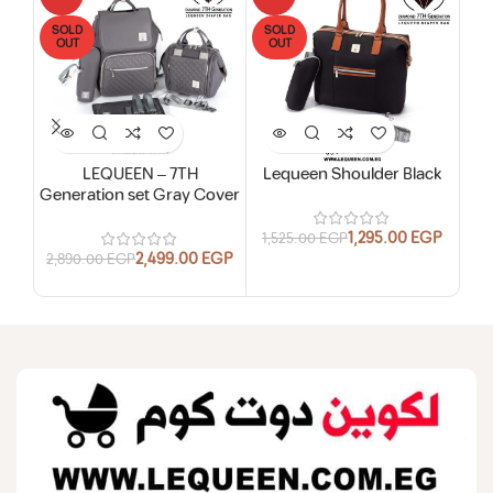
SOLD
SOLD
OUT
OUT
LEQUEEN – 7TH
Lequeen Shoulder Black
Generation set Gray Cover
1,295.00
EGP
1,525.00
EGP
2,499.00
EGP
2,890.00
EGP
1,