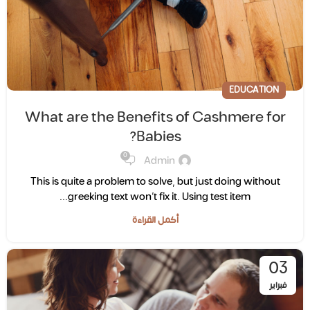
EDUCATION
What are the Benefits of Cashmere for
Babies?
0
Admin
This is quite a problem to solve, but just doing without
greeking text won’t fix it. Using test item...
أكمل القراءة
03
فبراير