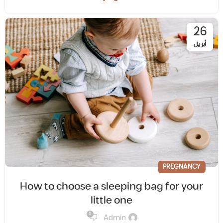
26
أبريل
PREGNANCY
How to choose a sleeping bag for your
little one
0
Admin